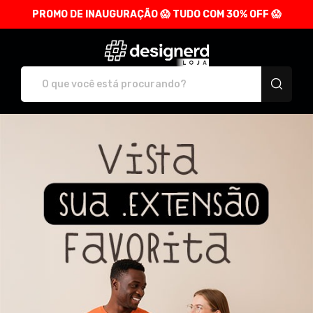
PROMO DE INAUGURAÇÃO 😱 TUDO COM 30% OFF 😱
Loja Designerd - Camis